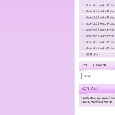
Mateřská školka Praha
Mateřská školka Praha
Mateřská školka Praha
Mateřská školka Praha
Mateřská školka Praha
Mateřská školka Praha
Mateřská školka Praha
Mateřská školka Praha
MáŠkolka
VYHLEDÁVÁNÍ
KONTAKT
ProSkolka, soukromá šk
Praha, mateřská školka